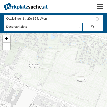
Suchen
Vermieten
+
Anmelden
−