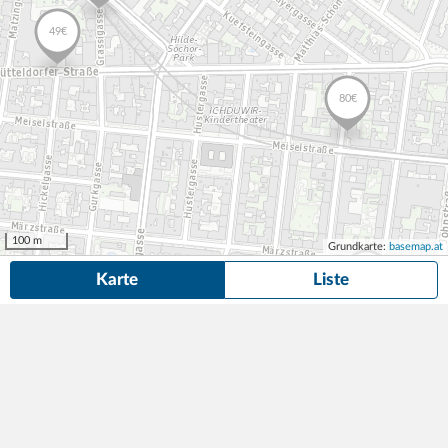
100 m
Grundkarte:
basemap.at
Karte
Liste
35 Dauerparkplätze
in der Nähe von Ottakringer Straße 163, Wien
gefunden.
Suche anpassen
Günstige Garagenstellplätze zu vermieten! Ottakringer Straße 163.
69,00
Tiefgarage
1min (0m)
€/Monat
Ottakringer Straße 163
,
1160
Wien
„AKTUELL“ Immobilien GmbH