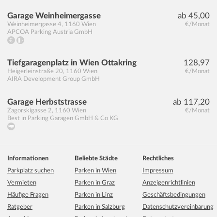
Garage Weinheimergasse
ab 45,00
Weinheimergasse 4
,
1160
Wien
€/Monat
APCOA Parking Austria GmbH
Tiefgaragenplatz in Wien Ottakring
128,97
Heigerleinstraße 20
,
1160
Wien
€/Monat
AIRA Development Group GmbH
Garage Herbststrasse
ab 117,20
Zagorskigasse 2
,
1160
Wien
€/Monat
Best in Parking Garagen GmbH & Co KG
Informationen
Beliebte Städte
Rechtliches
Parkplatz suchen
Parken in Wien
Impressum
Vermieten
Parken in Graz
Anzeigenrichtlinien
Häufige Fragen
Parken in Linz
Geschäftsbedingungen
Ratgeber
Parken in Salzburg
Datenschutzvereinbarung