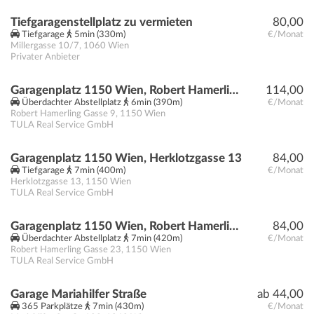
Tiefgaragenstellplatz zu vermieten
80,00
Tiefgarage
5min (330m)
€/Monat
Millergasse 10/7
,
1060
Wien
Privater Anbieter
Garagenplatz 1150 Wien, Robert Hamerling Gasse 9
114,00
Überdachter Abstellplatz
6min (390m)
€/Monat
Robert Hamerling Gasse 9
,
1150
Wien
TULA Real Service GmbH
Garagenplatz 1150 Wien, Herklotzgasse 13
84,00
Tiefgarage
7min (400m)
€/Monat
Herklotzgasse 13
,
1150
Wien
TULA Real Service GmbH
Garagenplatz 1150 Wien, Robert Hamerling Gasse 23
84,00
Überdachter Abstellplatz
7min (420m)
€/Monat
Robert Hamerling Gasse 23
,
1150
Wien
TULA Real Service GmbH
Garage Mariahilfer Straße
ab 44,00
365 Parkplätze
7min (430m)
€/Monat