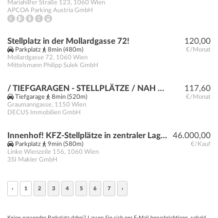
Mariahilfer Straße 123
,
1060
Wien
APCOA Parking Austria GmbH
Stellplatz in der Mollardgasse 72!
120,00
Parkplatz
8min (480m)
€/Monat
Mollardgasse 72
,
1060
Wien
Mittelsmann Philipp Sulek GmbH
/ TIEFGARAGEN - STELLPLÄTZE / NAH GELEGENE U-BAHN STATION / KEINE MAKLERGEBÜHR
117,60
Tiefgarage
8min (520m)
€/Monat
Graumanngasse
,
1150
Wien
DECUS Immobilien GmbH
Innenhof! KFZ-Stellplätze in zentraler Lage Nähe Brückengasse
46.000,00
Parkplatz
9min (580m)
€/Kauf
Linke Wienzeile 156
,
1060
Wien
3SI Makler GmbH
‹
1
2
3
4
5
6
7
›
Keine passender Parkplatz dabei? Lassen Sie sich per E-Mail benachrichtigen, sobald