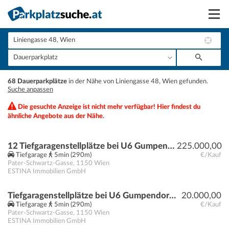
Suchen
Vermieten
+
68 Dauerparkplätze
in der Nähe von Liniengasse 48, Wien gefunden.
Anmelden
Suche anpassen
−
Die gesuchte Anzeige ist nicht mehr verfügbar! Hier findest du
ähnliche Angebote aus der Nähe.
12 Tiefgaragenstellplätze bei U6 Gumpendorfer Straße | Baurecht
225.000,00
Tiefgarage
5min (290m)
€/Kauf
Pater-Schwartz-Gasse
,
1150
Wien
ESTINA Immobilien GmbH
Tiefgaragenstellplätze bei U6 Gumpendorfer Straße | Baurecht
20.000,00
Tiefgarage
5min (290m)
€/Kauf
Pater-Schwartz-Gasse
,
1150
Wien
ESTINA Immobilien GmbH