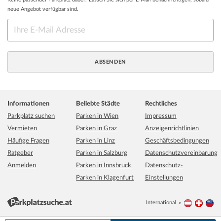
neue Angebot verfügbar sind.
Informationen
Beliebte Städte
Rechtliches
Parkplatz suchen
Parken in Wien
Impressum
Vermieten
Parken in Graz
Anzeigenrichtlinien
Häufige Fragen
Parken in Linz
Geschäftsbedingungen
Ratgeber
Parken in Salzburg
Datenschutzvereinbarung
Anmelden
Parken in Innsbruck
Datenschutz-
Parken in Klagenfurt
Einstellungen
International
Österreich
Schwei
Li
100 m
Grundkarte:
basemap.at