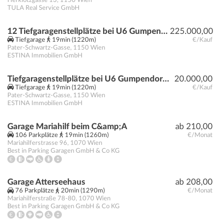
Herklotzgasse 13
,
1150
Wien
TULA Real Service GmbH
12 Tiefgaragenstellplätze bei U6 Gumpendorfer Straße | Baurecht
225.000,00
Tiefgarage
19min (1220m)
€/Kauf
Pater-Schwartz-Gasse
,
1150
Wien
ESTINA Immobilien GmbH
Tiefgaragenstellplätze bei U6 Gumpendorfer Straße | Baurecht
20.000,00
Tiefgarage
19min (1220m)
€/Kauf
Pater-Schwartz-Gasse
,
1150
Wien
ESTINA Immobilien GmbH
Garage Mariahilf beim C&amp;A
ab 210,00
106 Parkplätze
19min (1260m)
€/Monat
Mariahilferstrasse 96
,
1070
Wien
Best in Parking Garagen GmbH & Co KG
Garage Atterseehaus
ab 208,00
76 Parkplätze
20min (1290m)
€/Monat
Mariahilferstraße 78-80
,
1070
Wien
Best in Parking Garagen GmbH & Co KG