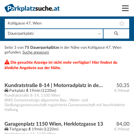
Suchen
Vermieten
+
Seite 3 von
75 Dauerparkplätze
in der Nähe von Kohlgasse 47, Wien
Anmelden
gefunden.
Suche anpassen
−
Die gesuchte Anzeige ist nicht mehr verfügbar! Hier findest du
ähnliche Angebote aus der Nähe.
Kundratstraße 8-14 | Motorradplatz in der Garage
50,35
Parkplatz
19min (1220m)
€/Monat
Kundratstraße 8-14
,
1100
Wien
BWS Gemeinnützige allgemeine Bau-, Wohn- und
Siedlungsgenossenschaft registrierte Genossenschaft mit beschränkter
Haftung
Garagenplatz 1150 Wien, Herklotzgasse 13
84,00
Tiefgarage
19min (1220m)
€/Monat