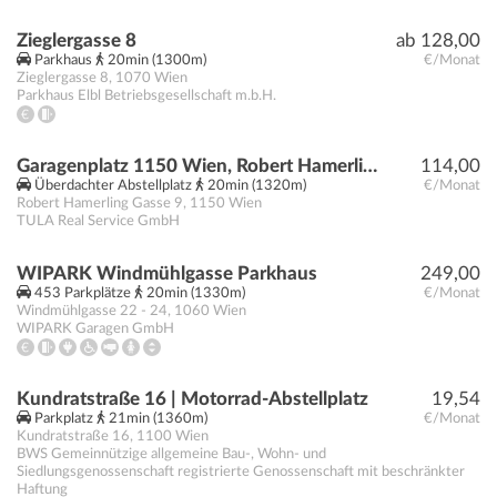
Zieglergasse 8
ab 128,00
Parkhaus
20min (1300m)
€/Monat
Zieglergasse 8
,
1070
Wien
Parkhaus Elbl Betriebsgesellschaft m.b.H.
Garagenplatz 1150 Wien, Robert Hamerling Gasse 9
114,00
Überdachter Abstellplatz
20min (1320m)
€/Monat
Robert Hamerling Gasse 9
,
1150
Wien
TULA Real Service GmbH
WIPARK Windmühlgasse Parkhaus
249,00
453 Parkplätze
20min (1330m)
€/Monat
Windmühlgasse 22 - 24
,
1060
Wien
WIPARK Garagen GmbH
Kundratstraße 16 | Motorrad-Abstellplatz
19,54
Parkplatz
21min (1360m)
€/Monat
Kundratstraße 16
,
1100
Wien
BWS Gemeinnützige allgemeine Bau-, Wohn- und
Siedlungsgenossenschaft registrierte Genossenschaft mit beschränkter
Haftung