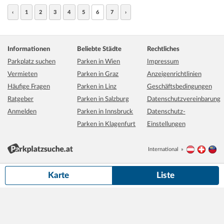
‹
1
2
3
4
5
6
7
›
Informationen
Beliebte Städte
Rechtliches
Parkplatz suchen
Parken in Wien
Impressum
Vermieten
Parken in Graz
Anzeigenrichtlinien
Häufige Fragen
Parken in Linz
Geschäftsbedingungen
Ratgeber
Parken in Salzburg
Datenschutzvereinbarung
Anmelden
Parken in Innsbruck
Datenschutz-
Parken in Klagenfurt
Einstellungen
International
Österreich
Schwei
Li
500 m
Grundkarte:
basemap.at
Karte
Liste