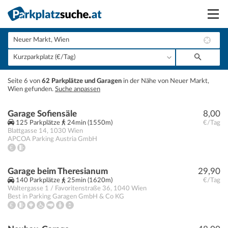
Suchen
Vermieten
+
Seite 6 von
62 Parkplätze und Garagen
in der Nähe von Neuer Markt,
Anmelden
Wien gefunden.
Suche anpassen
−
Garage Sofiensäle
8,00
125 Parkplätze
24min (1550m)
€/Tag
Blattgasse 14
,
1030
Wien
APCOA Parking Austria GmbH
Garage beim Theresianum
29,90
140 Parkplätze
25min (1620m)
€/Tag
Waltergasse 1 / Favoritenstraße 36
,
1040
Wien
Best in Parking Garagen GmbH & Co KG