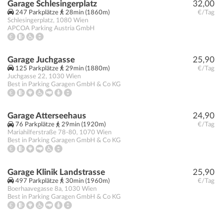
Garage Schlesingerplatz
32,00
247 Parkplätze
28min (1860m)
€/Tag
Schlesingerplatz
,
1080
Wien
APCOA Parking Austria GmbH
Garage Juchgasse
25,90
125 Parkplätze
29min (1880m)
€/Tag
Juchgasse 22
,
1030
Wien
Best in Parking Garagen GmbH & Co KG
Garage Atterseehaus
24,90
76 Parkplätze
29min (1920m)
€/Tag
Mariahilferstraße 78-80
,
1070
Wien
Best in Parking Garagen GmbH & Co KG
Garage Klinik Landstrasse
25,90
497 Parkplätze
30min (1960m)
€/Tag
Boerhaavegasse 8a
,
1030
Wien
Best in Parking Garagen GmbH & Co KG