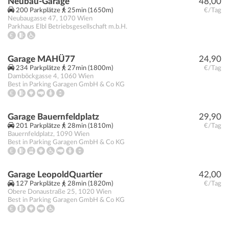
Neubau-Garage
48,00
200 Parkplätze
25min (1650m)
€/Tag
Neubaugasse 47
,
1070
Wien
Parkhaus Elbl Betriebsgesellschaft m.b.H.
Garage MAHÜ77
24,90
234 Parkplätze
27min (1800m)
€/Tag
Damböckgasse 4
,
1060
Wien
Best in Parking Garagen GmbH & Co KG
Garage Bauernfeldplatz
29,90
201 Parkplätze
28min (1810m)
€/Tag
Bauernfeldplatz
,
1090
Wien
Best in Parking Garagen GmbH & Co KG
Garage LeopoldQuartier
42,00
127 Parkplätze
28min (1820m)
€/Tag
Obere Donaustraße 25
,
1020
Wien
Best in Parking Garagen GmbH & Co KG