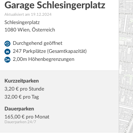
Garage Schlesingerplatz
Aktualisiert am 19.12.2024
Schlesingerplatz
1080
Wien
,
Österreich
Durchgehend geöffnet
247 Parkplätze (Gesamtkapazität)
2,00m Höhenbegrenzungen
Kurzzeitparken
3,20
€ pro Stunde
32,00
€ pro Tag
Dauerparken
165,00
€ pro Monat
Dauerparken 24/7