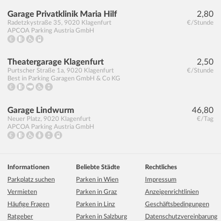
Garage Privatklinik Maria Hilf
2,80
Radetzkystraße 35
,
9020
Klagenfurt
€/Stunde
APCOA Parking Austria GmbH
Theatergarage Klagenfurt
2,50
Purtscher Straße 1a
,
9020
Klagenfurt
€/Stunde
Best in Parking Garagen GmbH & Co KG
Garage Lindwurm
46,80
Neuer Platz
,
9020
Klagenfurt
€/Tag
APCOA Parking Austria GmbH
Informationen
Beliebte Städte
Rechtliches
Parkplatz suchen
Parken in Wien
Impressum
Vermieten
Parken in Graz
Anzeigenrichtlinien
Häufige Fragen
Parken in Linz
Geschäftsbedingungen
Ratgeber
Parken in Salzburg
Datenschutzvereinbarung