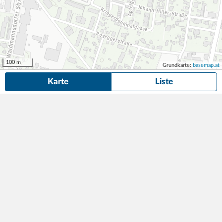
100 m
Grundkarte:
basemap.at
Karte
Liste
15 Parkplätze und Garagen
in der Nähe von Radetzkystraße 35,
Klagenfurt am Wörthersee gefunden.
Suche anpassen
Privatklinik Maria Hilf
2,80
19 Parkplätze
1min (40m)
€/Stunde
Radetzkystraße 35
,
9020
Klagenfurt
APCOA Parking Austria GmbH
Garage Privatklinik Maria Hilf
2,80
Tiefgarage
1min (50m)
€/Stunde
Radetzkystraße 35
,
9020
Klagenfurt
APCOA Parking Austria GmbH