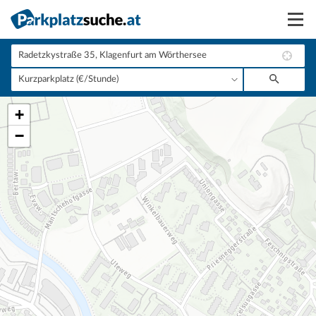
Suchen
Vermieten
+
Anmelden
−