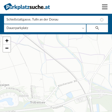
Suchen
Vermieten
+
Anmelden
−