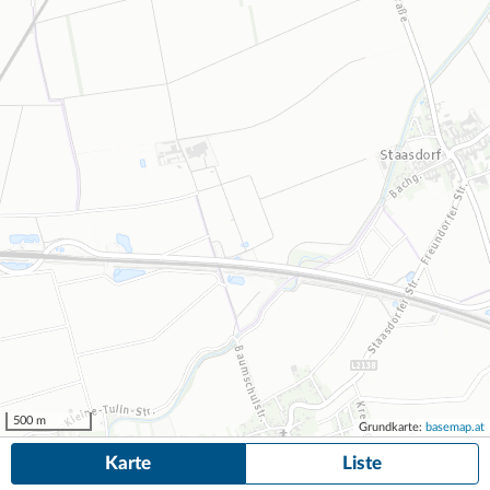
500 m
Grundkarte:
basemap.at
Karte
Liste