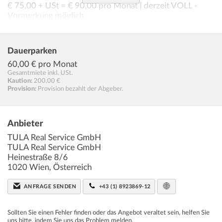
€ 75,00 + USt = € 90,00 pro Monat | derzeit VOLL -
Vormerkung möglich
Kaution: € 200,00
MV-Gebühr: € 32,40 (einmalig)
Dauerparken
Garagenplatz XL-Platz (Auto + Motorrad) (im Gebäude)
60,00
€ pro Monat
€ 85,00 + USt = € 102,00 pro Monat | derzeit VOLL -
Gesamtmiete inkl. USt.
Vormerkung möglich
Kaution:
200,00 €
Kaution: € 200,00
Provision:
Provision bezahlt der Abgeber.
MV-Gebühr: € 36,70 (einmalig)
_(Vergabeinformation: Stand 01.05.2026)_
Anbieter
Ein- und Ausfahrt sowie Zugang direkt von der
TULA Real Service GmbH
Kerschbaumergasse
TULA Real Service GmbH
Heinestraße 8/6
unbefristeter Vertrag | 6 Monate Mindestmietdauer |
1020
Wien
,
Österreich
danach 1 Monat Kündigungsfrist
ANFRAGE SENDEN
+43 (1) 8923869-12
Infrastruktur / Entfernungen
Gesundheit
Sollten Sie einen Fehler finden oder das Angebot veraltet sein, helfen Sie
uns bitte, indem Sie uns das
Problem melden
.