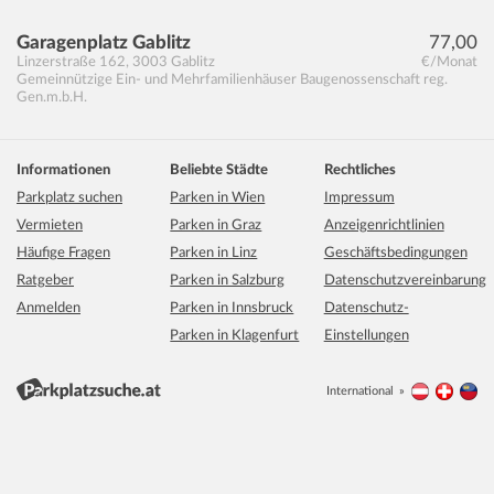
Garagenplatz Gablitz
77,00
Linzerstraße 162
,
3003
Gablitz
€/Monat
Gemeinnützige Ein- und Mehrfamilienhäuser Baugenossenschaft reg.
Gen.m.b.H.
Informationen
Beliebte Städte
Rechtliches
Parkplatz suchen
Parken in Wien
Impressum
Vermieten
Parken in Graz
Anzeigenrichtlinien
Häufige Fragen
Parken in Linz
Geschäftsbedingungen
Ratgeber
Parken in Salzburg
Datenschutzvereinbarung
Anmelden
Parken in Innsbruck
Datenschutz-
Parken in Klagenfurt
Einstellungen
International
Österreich
Schwei
Li