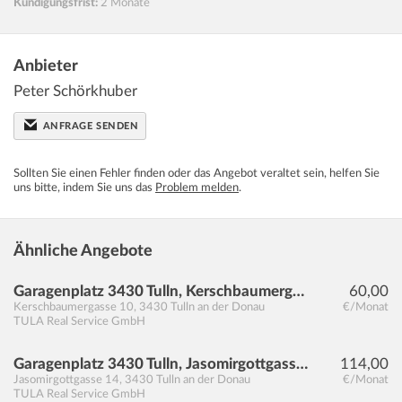
Kündigungsfrist:
2 Monate
Anbieter
Peter Schörkhuber
ANFRAGE SENDEN
Sollten Sie einen Fehler finden oder das Angebot veraltet sein, helfen Sie
uns bitte, indem Sie uns das
Problem melden
.
Ähnliche Angebote
Garagenplatz 3430 Tulln, Kerschbaumergasse 10
60,00
Kerschbaumergasse 10
,
3430
Tulln an der Donau
€/Monat
TULA Real Service GmbH
Garagenplatz 3430 Tulln, Jasomirgottgasse 14
114,00
Jasomirgottgasse 14
,
3430
Tulln an der Donau
€/Monat
TULA Real Service GmbH