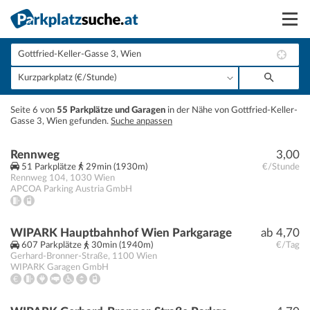
Suchen
Vermieten
+
Seite 6 von
55 Parkplätze und Garagen
in der Nähe von Gottfried-Keller-
Anmelden
Gasse 3, Wien gefunden.
Suche anpassen
−
Rennweg
3,00
51 Parkplätze
29min (1930m)
€/Stunde
Rennweg 104
,
1030
Wien
APCOA Parking Austria GmbH
WIPARK Hauptbahnhof Wien Parkgarage
ab 4,70
607 Parkplätze
30min (1940m)
€/Tag
Gerhard-Bronner-Straße
,
1100
Wien
WIPARK Garagen GmbH