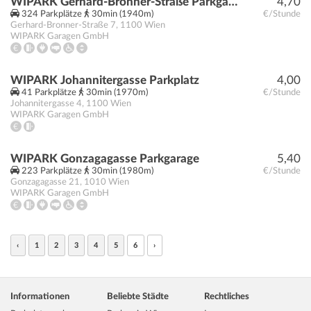
WIPARK Gerhard-Bronner-Straße Parkgarage
4,70
324 Parkplätze
30min (1940m)
€/Stunde
Gerhard-Bronner-Straße 7
,
1100
Wien
WIPARK Garagen GmbH
WIPARK Johannitergasse Parkplatz
4,00
41 Parkplätze
30min (1970m)
€/Stunde
Johannitergasse 4
,
1100
Wien
WIPARK Garagen GmbH
WIPARK Gonzagagasse Parkgarage
5,40
223 Parkplätze
30min (1980m)
€/Stunde
Gonzagagasse 21
,
1010
Wien
WIPARK Garagen GmbH
‹
1
2
3
4
5
6
›
Informationen
Beliebte Städte
Rechtliches