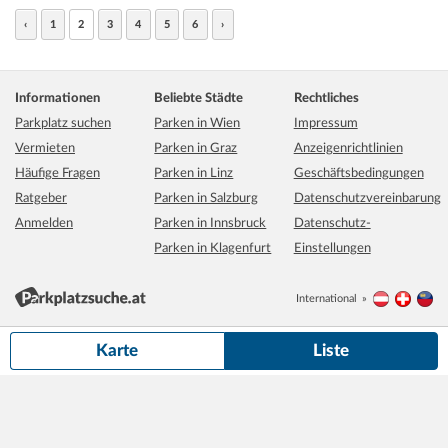
‹
1
2
3
4
5
6
›
Informationen
Beliebte Städte
Rechtliches
Parkplatz suchen
Parken in Wien
Impressum
Vermieten
Parken in Graz
Anzeigenrichtlinien
Häufige Fragen
Parken in Linz
Geschäftsbedingungen
Ratgeber
Parken in Salzburg
Datenschutzvereinbarung
Anmelden
Parken in Innsbruck
Datenschutz-
Parken in Klagenfurt
Einstellungen
International
Österreich
Schwei
Li
500 m
Grundkarte:
basemap.at
Karte
Liste