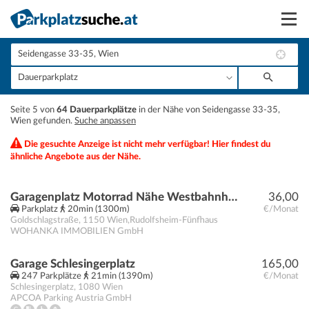
Suchen
Vermieten
+
Seite 5 von
64 Dauerparkplätze
in der Nähe von Seidengasse 33-35,
Anmelden
Wien gefunden.
Suche anpassen
−
Die gesuchte Anzeige ist nicht mehr verfügbar! Hier findest du
ähnliche Angebote aus der Nähe.
Garagenplatz Motorrad Nähe Westbahnhof
36,00
Parkplatz
20min (1300m)
€/Monat
Goldschlagstraße
,
1150
Wien,Rudolfsheim-Fünfhaus
WOHANKA IMMOBILIEN GmbH
Garage Schlesingerplatz
165,00
247 Parkplätze
21min (1390m)
€/Monat
Schlesingerplatz
,
1080
Wien
APCOA Parking Austria GmbH