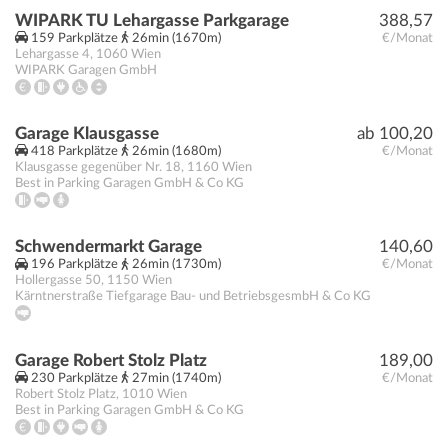
WIPARK TU Lehargasse Parkgarage
388,57
159 Parkplätze
26min (1670m)
€/Monat
Lehargasse 4
,
1060
Wien
WIPARK Garagen GmbH
Garage Klausgasse
ab 100,20
418 Parkplätze
26min (1680m)
€/Monat
Klausgasse gegenüber Nr. 18
,
1160
Wien
Best in Parking Garagen GmbH & Co KG
Schwendermarkt Garage
140,60
196 Parkplätze
26min (1730m)
€/Monat
Hollergasse 50
,
1150
Wien
Kärntnerstraße Tiefgarage Bau- und BetriebsgesmbH & Co KG
Garage Robert Stolz Platz
189,00
230 Parkplätze
27min (1740m)
€/Monat
Robert Stolz Platz
,
1010
Wien
Best in Parking Garagen GmbH & Co KG