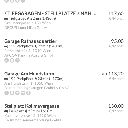
/ TIEFGARAGEN - STELLPLÄTZE / NAH GELEGENE U-BAHN STATION / KEINE MAKLERGEBÜHR
117,60
Tiefgarage
22min (1430m)
€/Monat
Graumanngasse
,
1150
Wien
DECUS Immobilien GmbH
Garage Rathausquartier
95,00
139 Parkplätze
22min (1430m)
€/Monat
Rathausstraße 1
,
1010
Wien
APCOA Parking Austria GmbH
Garage Am Hundsturm
ab 113,20
192 Parkplätze
23min (1470m)
€/Monat
Am Hundsturm 1
,
1050
Wien
Best in Parking Garagen GmbH & Co KG
Stellplatz Kollmayergasse
130,00
Parkplatz
25min (1610m)
€/Monat
Kollmayergasse 15
,
1120
Wien
Liv Immobilienvermarktung GmbH