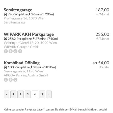
Servitengarage
187,00
74 Parkplätze
26min (1720m)
€/Monat
Pramergasse 16
,
1090
Wien
Servitengarage
WIPARK AKH Parkgarage
235,00
2582 Parkplätze
27min (1740m)
€/Monat
Währinger Gürtel 18-20
,
1090
Wien
WIPARK Garagen GmbH
Kombibad Döbling
ab 54,00
100 Parkplätze
28min (1810m)
€/Jahr
Geweygasse 6
,
1190
Wien
APCOA Parking Austria GmbH
‹
1
2
3
4
5
›
Keine passender Parkplatz dabei? Lassen Sie sich per E-Mail benachrichtigen, sobald