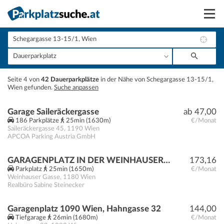
Suchen
Vermieten
+
Seite 4 von
42 Dauerparkplätze
in der Nähe von Schegargasse 13-15/1,
Anmelden
Wien gefunden.
Suche anpassen
−
Garage Saileräckergasse
ab 47,00
186 Parkplätze
25min (1630m)
€/Monat
Saileräckergasse 45
,
1190
Wien
APCOA Parking Austria GmbH
GARAGENPLATZ IN DER WEINHAUSERGASSE - GARAGENTOR MIT FUNKFERNBEDIENUNG
173,16
Parkplatz
25min (1650m)
€/Monat
Weinhauser Gasse
,
1180
Wien
Realbüro Sabine Steinecker
Garagenplatz 1090 Wien, Hahngasse 32
144,00
Tiefgarage
26min (1680m)
€/Monat