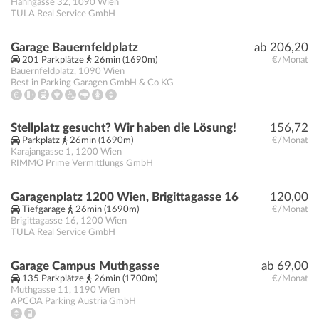
Hahngasse 32
,
1090
Wien
TULA Real Service GmbH
Garage Bauernfeldplatz
ab 206,20
201 Parkplätze
26min (1690m)
€/Monat
Bauernfeldplatz
,
1090
Wien
Best in Parking Garagen GmbH & Co KG
Stellplatz gesucht? Wir haben die Lösung!
156,72
Parkplatz
26min (1690m)
€/Monat
Karajangasse 1
,
1200
Wien
RIMMO Prime Vermittlungs GmbH
Garagenplatz 1200 Wien, Brigittagasse 16
120,00
Tiefgarage
26min (1690m)
€/Monat
Brigittagasse 16
,
1200
Wien
TULA Real Service GmbH
Garage Campus Muthgasse
ab 69,00
135 Parkplätze
26min (1700m)
€/Monat
Muthgasse 11
,
1190
Wien
APCOA Parking Austria GmbH