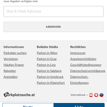
neue Angebot verfügbar sind.
Informationen
Beliebte Städte
Rechtliches
Parkplatz suchen
Parken in Wien
Impressum
Vermieten
Parken in Graz
Anzeigenrichtlinien
Häufige Fragen
Parken in Linz
Geschäftsbedingungen
Ratgeber
Parken in Salzburg
Datenschutzvereinbarung
Anmelden
Parken in Innsbruck
Datenschutz-
Parken in Klagenfurt
Einstellungen
International
Österreich
Schwei
Li
500 m
Grundkarte:
basemap.at