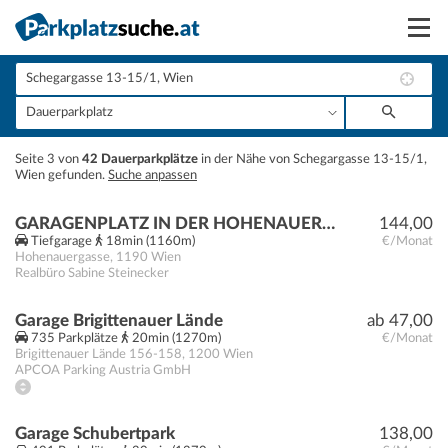
Suchen
Vermieten
+
Seite 3 von
42 Dauerparkplätze
in der Nähe von Schegargasse 13-15/1,
Anmelden
Wien gefunden.
Suche anpassen
−
GARAGENPLATZ IN DER HOHENAUERGASSE
144,00
Tiefgarage
18min (1160m)
€/Monat
Hohenauergasse
,
1190
Wien
Realbüro Sabine Steinecker
Garage Brigittenauer Lände
ab 47,00
735 Parkplätze
20min (1270m)
€/Monat
Brigittenauer Lände 156-158
,
1200
Wien
APCOA Parking Austria GmbH
Garage Schubertpark
138,00