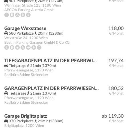
401 Parkplätze
20min (1270m)
€/Monat
Währinger Straße 123
,
1180
Wien
APCOA Parking Austria GmbH
Garage Wexstrasse
118,00
580 Parkplätze
20min (1280m)
€/Monat
Wexstraße 24
,
1200
Wien
Best in Parking Garagen GmbH & Co KG
TIEFGARAGENPLATZ IN DER PFARRWIESENGASSE
197,74
Tiefgarage
21min (1370m)
€/Monat
Pfarrwiesengasse
,
1190
Wien
Realbüro Sabine Steinecker
GARAGENPLATZ IN DER PFARRWIESENGASSE
180,52
Tiefgarage
21min (1370m)
€/Monat
Pfarrwiesengasse
,
1190
Wien
Realbüro Sabine Steinecker
Garage Brigittaplatz
ab 119,30
370 Parkplätze
21min (1380m)
€/Monat
Brigittaplatz
,
1200
Wien