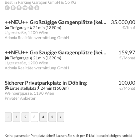
Best in Parking Garagen GmbH & Co KG
++NEU++ Großzügige Garagenplätze (keine Stapelparkplätze) in der Jägerstraße 35!
35.000,00
Tiefgarage
21min (1390m)
€/Kauf
Jägerstraße
,
1200
Wien
Adonia Realitätenvermittlung GmbH
++NEU++ Großzügige Garagenplätze (keine Stapelparkplätze) in der Jägerstraße 35!
159,97
Tiefgarage
21min (1390m)
€/Monat
Jägerstraße
,
1200
Wien
Adonia Realitätenvermittlung GmbH
Sicherer Privatparkplatz in Döbling
100,00
Einzelstellplatz
24min (1600m)
€/Monat
Weinberggasse
,
1190
Wien
Privater Anbieter
‹
1
2
3
4
5
›
Keine passender Parkplatz dabei? Lassen Sie sich per E-Mail benachrichtigen, sobald