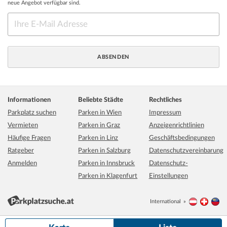
neue Angebot verfügbar sind.
Informationen
Beliebte Städte
Rechtliches
Parkplatz suchen
Parken in Wien
Impressum
Vermieten
Parken in Graz
Anzeigenrichtlinien
Häufige Fragen
Parken in Linz
Geschäftsbedingungen
Ratgeber
Parken in Salzburg
Datenschutzvereinbarung
Anmelden
Parken in Innsbruck
Datenschutz-
Parken in Klagenfurt
Einstellungen
International
Österreich
Schwei
Li
500 m
Grundkarte:
basemap.at