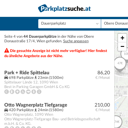
+
Seite 4 von
44 Dauerparkplätze
in der Nähe von Obere
Donaustraße 17/4, Wien gefunden.
Suche anpassen
−
Die gesuchte Anzeige ist nicht mehr verfügbar! Hier findest
du ähnliche Angebote aus der Nähe.
Park + Ride Spittelau
86,20
698 Parkplätze
23min (1500m)
€/Monat
Spittelauer Lände 12
,
1090
Wien
Best in Parking Garagen GmbH & Co KG
Otto Wagnerplatz Tiefgarage
210,00
420 Parkplätze
24min (1580m)
€/Monat
Otto Wagnerplatz
,
1090
Wien
Otto Wagnerplatz-Tiefgarage Bau- und Betriebsgesellschaft
m.b.H. & Co. KG.