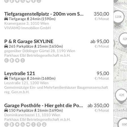
Tiefgaragenstellplatz - 200m vom Stephansplatz
350,00
Tiefgarage
24min (1590m)
€/Monat
Kramergasse 3
,
1010
Wien
VIVIAMO Immobilien GmbH
P & R Garage SKYLINE
ab 95,00
265 Parkplätze
25min (1650m)
€/Monat
gegenüber Döblinger Gürtel 28
,
1190
Wien
Parkhaus Elbl Betriebsgesellschaft m.b.H.
Leystraße 121
95,00
Tiefgarage
26min (1680m)
€/Monat
Leystraße 121
,
1200
Wien
Gemeinnützige Ein- und Mehrfamilienhäuser Baugenossenschaft
reg. Gen.m.b.H.
Garage Posthöfe - Hier geht die Post ab!
ab 350,00
150 Parkplätze
26min (1690m)
€/Monat
Dominikanerbastei 11
,
1010
Wien
Parkhaus Elbl Betriebsgesellschaft m.b.H.