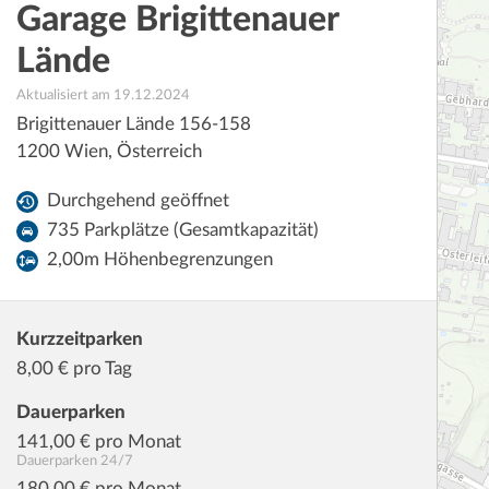
Garage Brigittenauer
Lände
Aktualisiert am 19.12.2024
Brigittenauer Lände 156-158
1200
Wien
,
Österreich
Durchgehend geöffnet
735 Parkplätze (Gesamtkapazität)
2,00m Höhenbegrenzungen
Kurzzeitparken
8,00
€ pro Tag
Dauerparken
141,00
€ pro Monat
Dauerparken 24/7
180,00
€ pro Monat