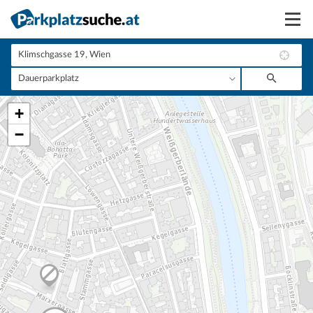
Suchen
Vermieten
+
Anmelden
−