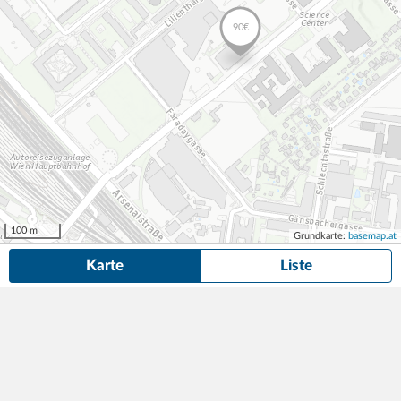
100 m
Grundkarte:
basemap.at
Karte
Liste
52 Dauerparkplätze
in der Nähe von Klimschgasse 19, Wien gefunden.
Suche anpassen
Tiefgaragenplatz in der Klimschgasse 19-21 zu Verkaufen (unterer Stapelparkplatz)
17.000,00
Tiefgarage
1min (0m)
€/Kauf
Klimschgasse 19-21
,
1030
Wien