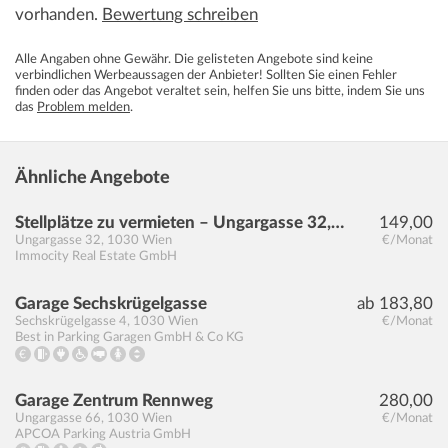
vorhanden.
Bewertung schreiben
Alle Angaben ohne Gewähr. Die gelisteten Angebote sind keine
verbindlichen Werbeaussagen der Anbieter! Sollten Sie einen Fehler
finden oder das Angebot veraltet sein, helfen Sie uns bitte, indem Sie uns
das
Problem melden
.
Ähnliche Angebote
Stellplätze zu vermieten – Ungargasse 32, 1030 Wien
149,00
Ungargasse 32
,
1030
Wien
€/Monat
Immocity Real Estate GmbH
Garage Sechskrügelgasse
ab 183,80
Sechskrügelgasse 4
,
1030
Wien
€/Monat
Best in Parking Garagen GmbH & Co KG
Garage Zentrum Rennweg
280,00
Ungargasse 66
,
1030
Wien
€/Monat
APCOA Parking Austria GmbH