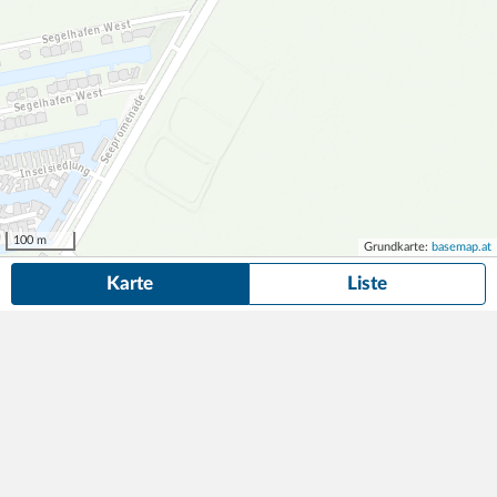
100 m
Grundkarte:
basemap.at
Karte
Liste
5 Dauerparkplätze
in der Nähe von Johann-Lex-Straße 20/2, Neusiedl
am See gefunden.
Suche anpassen
Johann-Lex-Straße 20 | Garagenplätze
80,09
Parkplatz
1min (60m)
€/Monat
Johann-Lex-Str. 20
,
7100
Neusiedl am See
BWS Gemeinnützige allgemeine Bau-, Wohn- und
Siedlungsgenossenschaft registrierte Genossenschaft mit beschränkter