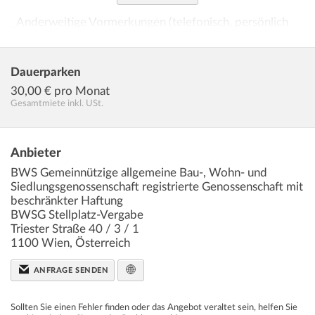
_Anderweitige Vormerkungen (telefonisch, persönlich
oder via E-Mail) sind nicht möglich und werden bei der
Vergabe nicht berücksichtigt._
Dauerparken
30,00
€ pro Monat
Gesamtmiete inkl. USt.
Schritt 2 | Anmietung
Nach Ihrer Anfrage erhalten Sie per E-Mail weitere
Informationen zur Anmietung eines Stellplatzes.
Anbieter
BWS Gemeinnützige allgemeine Bau-, Wohn- und
Infrastruktur / Entfernungen
Siedlungsgenossenschaft registrierte Genossenschaft mit
beschränkter Haftung
Gesundheit
BWSG Stellplatz-Vergabe
Arzt
Triester Straße 40 / 3 / 1
1100
Wien
,
Österreich
ANFRAGE SENDEN
Sollten Sie einen Fehler finden oder das Angebot veraltet sein, helfen Sie