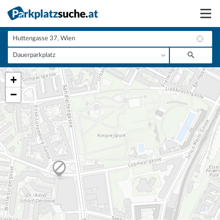
Suchen
Vermieten
+
Anmelden
−