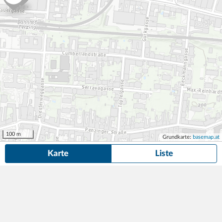
100 m
Grundkarte:
basemap.at
Karte
Liste
40 Dauerparkplätze
in der Nähe von Huttengasse 37, Wien gefunden.
Suche anpassen
Die gesuchte Anzeige ist nicht mehr verfügbar! Hier findest du
ähnliche Angebote aus der Nähe.