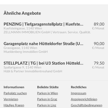
Ähnliche Angebote
PENZING | Tiefgaragenstellplatz | Kuefsteingasse | Nähe U3 Hütteldorferstraße | ZELLMANN IMMOBILIEN
89,00
Kuefsteingasse
,
1140
Wien
€/Monat
ZELLMANN IMMOBILIEN GmbH | Vertrauen. Service. Qualität.
Garagenplatz nahe Hütteldorfer Straße (U3 Station)
90,00
Grassigasse
,
1140
Wien
€/Monat
Mueldenberg Immobilien GmbH
STELLPLATZ | TG | bei U3 Station Hütteldorfer Straße
79,50
Spallartgasse 9
,
1140
Wien
€/Monat
Hübl & Partner Immobilientreuhand GmbH
Informationen
Beliebte Städte
Rechtliches
Parkplatz suchen
Parken in Wien
Impressum
Vermieten
Parken in Graz
Anzeigenrichtlinien
Häufige Fragen
Parken in Linz
Geschäftsbedingungen