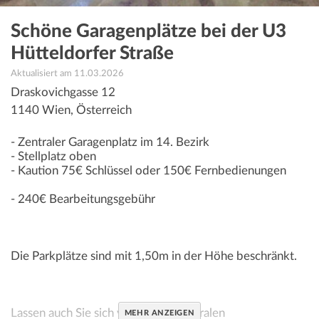
Schöne Garagenplätze bei der U3
Hütteldorfer Straße
Aktualisiert am 11.03.2026
Draskovichgasse 12
1140
Wien
,
Österreich
- Zentraler Garagenplatz im 14. Bezirk
- Stellplatz oben
- Kaution 75€ Schlüssel oder 150€ Fernbedienungen
- 240€ Bearbeitungsgebühr
Die Parkplätze sind mit 1,50m in der Höhe beschränkt.
Lassen auch Sie sich von diesen zentralen
MEHR ANZEIGEN