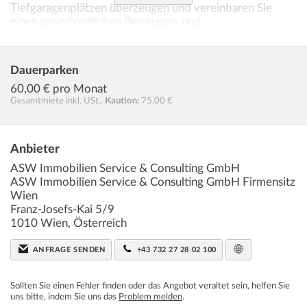
Tiefgaragenplätzen überzeugen und vereinbaren Sie
einen unverbindlichen Beratungs- und
Besichtigungstermin per E-Mail unter
office@aswimmo.at
Dauerparken
Infrastruktur / Entfernungen
60,00
€ pro Monat
Gesamtmiete inkl. USt.,
Kaution:
75,00 €
Gesundheit
Arzt
Anbieter
ASW Immobilien Service & Consulting GmbH
ASW Immobilien Service & Consulting GmbH Firmensitz
Wien
Franz-Josefs-Kai 5/9
1010
Wien
,
Österreich
ANFRAGE SENDEN
+43 732 27 28 02 100
Sollten Sie einen Fehler finden oder das Angebot veraltet sein, helfen Sie
uns bitte, indem Sie uns das
Problem melden
.