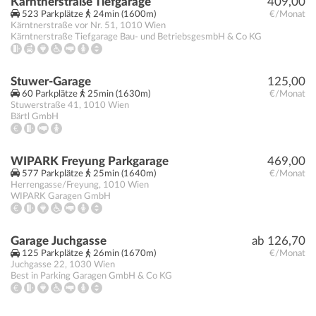
Kärntnerstraße Tiefgarage
409,00
523 Parkplätze
24min (1600m)
€/Monat
Kärntnerstraße vor Nr. 51
,
1010
Wien
Kärntnerstraße Tiefgarage Bau- und BetriebsgesmbH & Co KG
Stuwer-Garage
125,00
60 Parkplätze
25min (1630m)
€/Monat
Stuwerstraße 41
,
1010
Wien
Bärtl GmbH
WIPARK Freyung Parkgarage
469,00
577 Parkplätze
25min (1640m)
€/Monat
Herrengasse/Freyung
,
1010
Wien
WIPARK Garagen GmbH
Garage Juchgasse
ab 126,70
125 Parkplätze
26min (1670m)
€/Monat
Juchgasse 22
,
1030
Wien
Best in Parking Garagen GmbH & Co KG