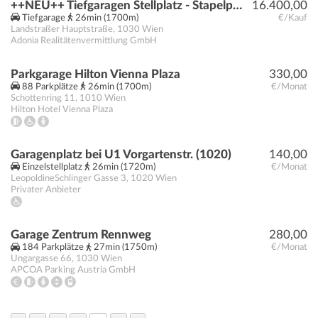
++NEU++ Tiefgaragen Stellplatz - Stapelparkplatz in der Schlachthausgasse
16.400,00
Tiefgarage
26min (1700m)
€/Kauf
Landstraßer Hauptstraße
,
1030
Wien
Adonia Realitätenvermittlung GmbH
Parkgarage Hilton Vienna Plaza
330,00
88 Parkplätze
26min (1700m)
€/Monat
Schottenring 11
,
1010
Wien
Hilton Hotel Vienna Plaza
Garagenplatz bei U1 Vorgartenstr. (1020)
140,00
Einzelstellplatz
26min (1720m)
€/Monat
LeopoldineSchlinger Gasse 3
,
1020
Wien
Privater Anbieter
Garage Zentrum Rennweg
280,00
184 Parkplätze
27min (1750m)
€/Monat
Ungargasse 66
,
1030
Wien
APCOA Parking Austria GmbH