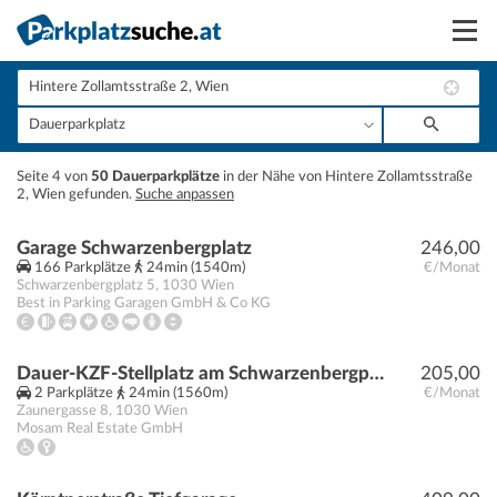
Suchen
Vermieten
+
Seite 4 von
50 Dauerparkplätze
in der Nähe von Hintere Zollamtsstraße
Anmelden
2, Wien gefunden.
Suche anpassen
−
Garage Schwarzenbergplatz
246,00
166 Parkplätze
24min (1540m)
€/Monat
Schwarzenbergplatz 5
,
1030
Wien
Best in Parking Garagen GmbH & Co KG
Dauer-KZF-Stellplatz am Schwarzenbergplatz
205,00
2 Parkplätze
24min (1560m)
€/Monat
Zaunergasse 8
,
1030
Wien
Mosam Real Estate GmbH