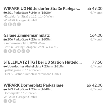
WIPARK U3 Hütteldorfer Straße Parkgarage
ab 49,00
201 Parkplätze
24min (1600m)
€/Monat
Hütteldorfer Straße 112
,
1140
Wien
WIPARK Garagen GmbH
Garage Zimmermannplatz
164,00
206 Parkplätze
25min (1600m)
€/Monat
Zimmermannplatz
,
1090
Wien
Best in Parking Garagen GmbH & Co KG
STELLPLATZ | TG | bei U3 Station Hütteldorfer Straße
79,50
Überdachter Abstellplatz
25min (1610m)
€/Monat
Spallartgasse 9
,
1140
Wien
Hübl & Partner Immobilientreuhand GmbH
WIPARK Dornerplatz Parkgarage
ab 42,00
163 Parkplätze
25min (1640m)
€/Monat
Dornerplatz
,
1170
Wien
WIPARK Garagen GmbH