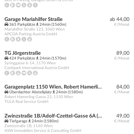
Best in Parking Garagen GmbH & Co KG
Garage Mariahilfer Straße
ab 44,00
365 Parkplätze
24min (1560m)
€/Monat
Mariahilfer Straße 123
,
1060
Wien
APCOA Parking Austria GmbH
TG Jörgerstraße
89,00
424 Parkplätze
24min (1570m)
€/Monat
Syringgasse 6-14
,
1170
Wien
Contipark International Austria GmbH
Garagenplatz 1150 Wien, Robert Hamerling Gasse 23
84,00
Überdachter Abstellplatz
24min (1580m)
€/Monat
Robert Hamerling Gasse 23
,
1150
Wien
TULA Real Service GmbH
Zwinzstraße 1B/Adolf-Czettel-Gasse 6A (U3 Kendlerstraße)
49,00
Tiefgarage
24min (1580m)
€/Monat
Zwinzstraße 1B
,
1160
Wien
ASW Immobilien Service & Consulting GmbH