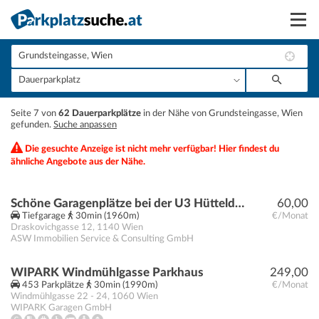
Suchen
Vermieten
+
Seite 7 von
62 Dauerparkplätze
in der Nähe von Grundsteingasse, Wien
Anmelden
gefunden.
Suche anpassen
−
Die gesuchte Anzeige ist nicht mehr verfügbar! Hier findest du
ähnliche Angebote aus der Nähe.
Schöne Garagenplätze bei der U3 Hütteldorfer Straße
60,00
Tiefgarage
30min (1960m)
€/Monat
Draskovichgasse 12
,
1140
Wien
ASW Immobilien Service & Consulting GmbH
WIPARK Windmühlgasse Parkhaus
249,00
453 Parkplätze
30min (1990m)
€/Monat
Windmühlgasse 22 - 24
,
1060
Wien
WIPARK Garagen GmbH