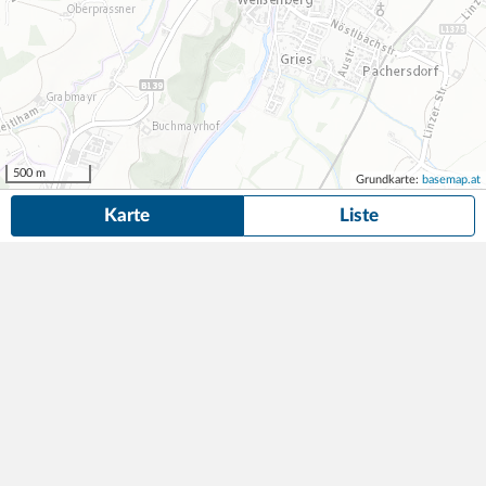
500 m
Grundkarte:
basemap.at
Karte
Liste
13 Dauerparkplätze
in der Nähe von Georg-Grinninger-Straße 17, Traun
gefunden.
Suche anpassen
Tiefgaragenplatz | Bahnhofstraße 2, 4050 Traun
93,00
Tiefgarage
7min (430m)
€/Monat
Bahnhofstraße 2
,
4050
Traun
BOSS Immobilien GmbH
Freiparkplatz | Graumannplatz 1, 4050 Traun
47,00
Parkplatz
7min (470m)
€/Monat
Graumannplatz 1
,
4050
Traun