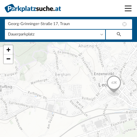
Suchen
Vermieten
+
Anmelden
−