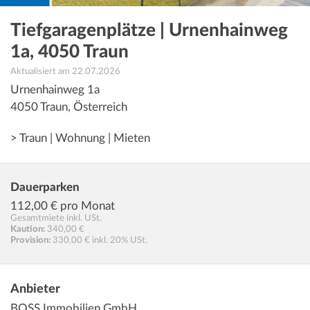
Tiefgaragenplätze | Urnenhainweg
1a, 4050 Traun
Aktualisiert am 22.07.2026
Urnenhainweg 1a
4050
Traun
,
Österreich
> Traun | Wohnung | Mieten
Dauerparken
112,00
€ pro Monat
Gesamtmiete inkl. USt.
Kaution:
340,00 €
Provision:
330,00 € inkl. 20% USt.
Anbieter
BOSS Immobilien GmbH