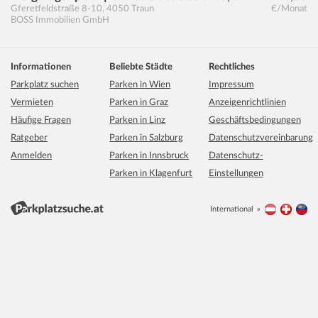
Gferetfeldstraße 8-10
,
4050
Traun
€/Monat
BOSS Immobilien GmbH
Informationen
Beliebte Städte
Rechtliches
Parkplatz suchen
Parken in Wien
Impressum
Vermieten
Parken in Graz
Anzeigenrichtlinien
Häufige Fragen
Parken in Linz
Geschäftsbedingungen
Ratgeber
Parken in Salzburg
Datenschutzvereinbarung
Anmelden
Parken in Innsbruck
Datenschutz-
Parken in Klagenfurt
Einstellungen
International
Österreich
Schwei
Li