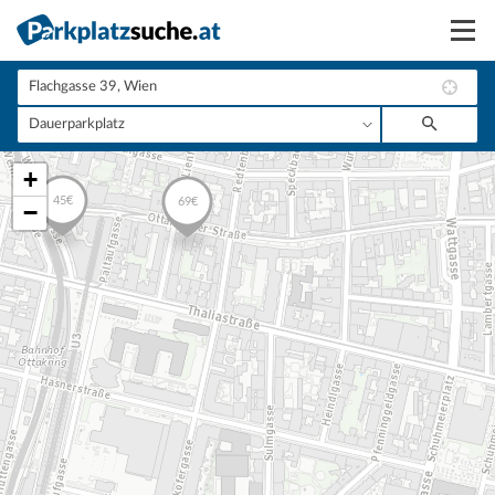
Suchen
Vermieten
+
Anmelden
−