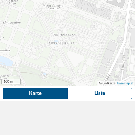
100 m
Grundkarte:
basemap.at
Karte
Liste
57 Dauerparkplätze
in der Nähe von Flachgasse 39, Wien gefunden.
Suche anpassen
Die gesuchte Anzeige ist nicht mehr verfügbar! Hier findest du
ähnliche Angebote aus der Nähe.