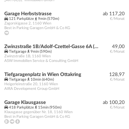
„AKTUELL“ Immobilien GmbH
Garage Herbststrasse
ab 117,20
121 Parkplätze
9min (570m)
€/Monat
Zagorskigasse 2
,
1160
Wien
Best in Parking Garagen GmbH & Co KG
Zwinzstraße 1B/Adolf-Czettel-Gasse 6A (U3 Kendlerstraße)
49,00
Tiefgarage
9min (590m)
€/Monat
Zwinzstraße 1B
,
1160
Wien
ASW Immobilien Service & Consulting GmbH
Tiefgaragenplatz in Wien Ottakring
128,97
Tiefgarage
10min (640m)
€/Monat
Heigerleinstraße 20
,
1160
Wien
AIRA Development Group GmbH
Garage Klausgasse
ab 100,20
418 Parkplätze
15min (950m)
€/Monat
Klausgasse gegenüber Nr. 18
,
1160
Wien
Best in Parking Garagen GmbH & Co KG