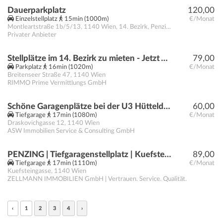
Dauerparkplatz
120,00
Einzelstellplatz
15min (1000m)
€/Monat
Montleartstraße 1b/5/13
,
1140
Wien, 14. Bezirk, Penzing
Privater Anbieter
Stellplätze im 14. Bezirk zu mieten - Jetzt Anfragen!
79,00
Parkplatz
16min (1020m)
€/Monat
Breitenseer Straße 47
,
1140
Wien
RIMMO Prime Vermittlungs GmbH
Schöne Garagenplätze bei der U3 Hütteldorfer Straße
60,00
Tiefgarage
17min (1080m)
€/Monat
Draskovichgasse 12
,
1140
Wien
ASW Immobilien Service & Consulting GmbH
PENZING | Tiefgaragenstellplatz | Kuefsteingasse | Nähe U3 Hütteldorferstraße | ZELLMANN IMMOBILIEN
89,00
Tiefgarage
17min (1110m)
€/Monat
Kuefsteingasse
,
1140
Wien
ZELLMANN IMMOBILIEN GmbH | Vertrauen. Service. Qualität.
‹
1
2
3
4
›