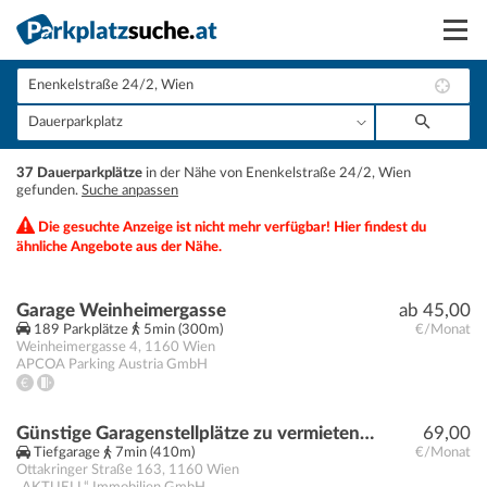
Suchen
Vermieten
+
37 Dauerparkplätze
in der Nähe von Enenkelstraße 24/2, Wien
Anmelden
gefunden.
Suche anpassen
−
Die gesuchte Anzeige ist nicht mehr verfügbar! Hier findest du
ähnliche Angebote aus der Nähe.
Garage Weinheimergasse
ab 45,00
189 Parkplätze
5min (300m)
€/Monat
Weinheimergasse 4
,
1160
Wien
APCOA Parking Austria GmbH
Günstige Garagenstellplätze zu vermieten! Ottakringer Straße 163.
69,00
Tiefgarage
7min (410m)
€/Monat
Ottakringer Straße 163
,
1160
Wien