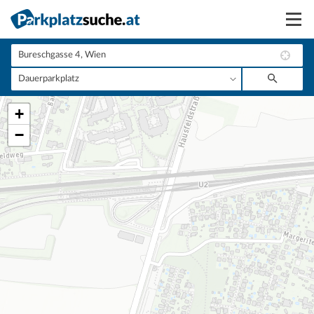
Suchen
Vermieten
+
Anmelden
−