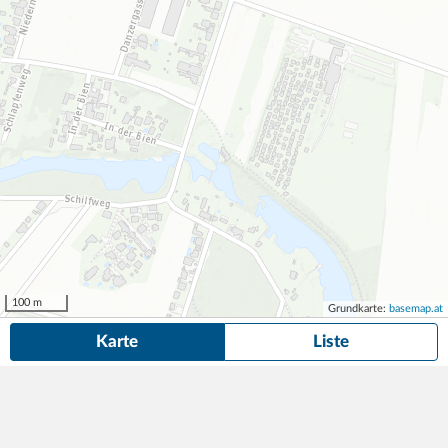
100 m
Grundkarte:
basemap.at
Karte
Liste
15 Dauerparkplätze
in der Nähe von Bureschgasse 4, Wien gefunden.
Suche anpassen
Die gesuchte Anzeige ist nicht mehr verfügbar! Hier findest du