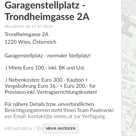
Garagenstellplatz -
Trondheimgasse 2A
Aktualisiert am 17.07.2026
Trondheimgasse 2A
1220
Wien
,
Österreich
Garagenstellplatz - normaler Stellplatz!
.) Miete Euro 100,- inkl. BK und Ust.
.) Nebenkosten: Euro 300,- Kaution +
Vergebührung Euro 36,- + Euro 200,- für
Provision inkl. Vertragserrichtungskosten!
Für nähere Details bzw. unverbindlichen
Besichtigungstermin steht Ihnen Team Pawlowski
per Email: kontakt@p-immo.at zur Verfügung.
Infrastruktur / Entfernungen
MEHR ANZEIGEN