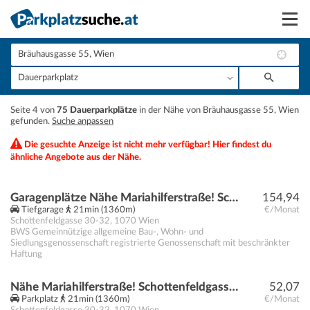
Suchen
Vermieten
+
Seite 4 von
75 Dauerparkplätze
in der Nähe von Bräuhausgasse 55, Wien
Anmelden
gefunden.
Suche anpassen
−
Die gesuchte Anzeige ist nicht mehr verfügbar! Hier findest du
ähnliche Angebote aus der Nähe.
Garagenplätze Nähe Mariahilferstraße! Schottenfeldgasse 30-32
154,94
Tiefgarage
21min (1360m)
€/Monat
Schottenfeldgasse 30-32
,
1070
Wien
BWS Gemeinnützige allgemeine Bau-, Wohn- und
Siedlungsgenossenschaft registrierte Genossenschaft mit beschränkter
Haftung
Nähe Mariahilferstraße! Schottenfeldgasse 30-32 | Motorradplätze
52,07
Parkplatz
21min (1360m)
€/Monat