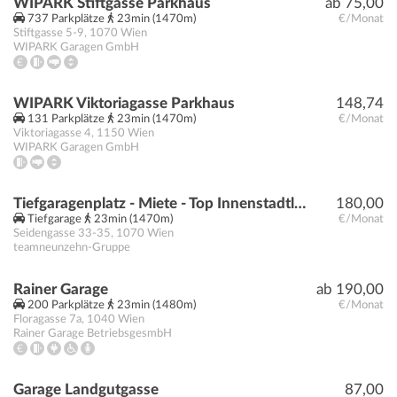
WIPARK Stiftgasse Parkhaus
ab 75,00
737 Parkplätze
23min (1470m)
€/Monat
Stiftgasse 5-9
,
1070
Wien
WIPARK Garagen GmbH
WIPARK Viktoriagasse Parkhaus
148,74
131 Parkplätze
23min (1470m)
€/Monat
Viktoriagasse 4
,
1150
Wien
WIPARK Garagen GmbH
Tiefgaragenplatz - Miete - Top Innenstadtlage!
180,00
Tiefgarage
23min (1470m)
€/Monat
Seidengasse 33-35
,
1070
Wien
teamneunzehn-Gruppe
Rainer Garage
ab 190,00
200 Parkplätze
23min (1480m)
€/Monat
Floragasse 7a
,
1040
Wien
Rainer Garage BetriebsgesmbH
Garage Landgutgasse
87,00