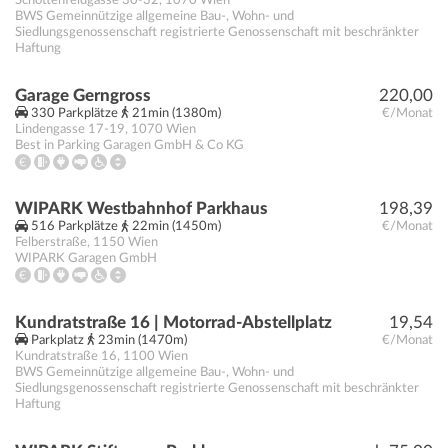
Schottenfeldgasse 30-32
,
1070
Wien
BWS Gemeinnützige allgemeine Bau-, Wohn- und
Siedlungsgenossenschaft registrierte Genossenschaft mit beschränkter
Haftung
Garage Gerngross
220,00
330 Parkplätze
21min (1380m)
€/Monat
Lindengasse 17-19
,
1070
Wien
Best in Parking Garagen GmbH & Co KG
WIPARK Westbahnhof Parkhaus
198,39
516 Parkplätze
22min (1450m)
€/Monat
Felberstraße
,
1150
Wien
WIPARK Garagen GmbH
Kundratstraße 16 | Motorrad-Abstellplatz
19,54
Parkplatz
23min (1470m)
€/Monat
Kundratstraße 16
,
1100
Wien
BWS Gemeinnützige allgemeine Bau-, Wohn- und
Siedlungsgenossenschaft registrierte Genossenschaft mit beschränkter
Haftung