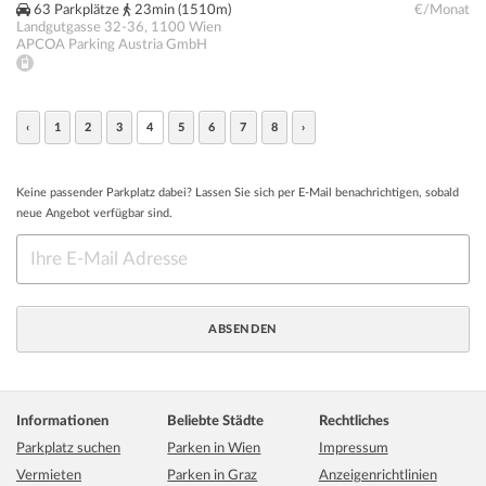
63 Parkplätze
23min (1510m)
€/Monat
Landgutgasse 32-36
,
1100
Wien
APCOA Parking Austria GmbH
‹
1
2
3
4
5
6
7
8
›
Keine passender Parkplatz dabei? Lassen Sie sich per E-Mail benachrichtigen, sobald
neue Angebot verfügbar sind.
Informationen
Beliebte Städte
Rechtliches
Parkplatz suchen
Parken in Wien
Impressum
Vermieten
Parken in Graz
Anzeigenrichtlinien