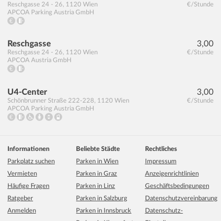
Reschgasse 24 - 26
,
1120
Wien
€/Stunde
APCOA Parking Austria GmbH
Reschgasse
3,00
Reschgasse 24 - 26
,
1120
Wien
€/Stunde
APCOA Austria GmbH
U4-Center
3,00
Schönbrunner Straße 222-228
,
1120
Wien
€/Stunde
APCOA Parking Austria GmbH
Informationen
Beliebte Städte
Rechtliches
Parkplatz suchen
Parken in Wien
Impressum
Vermieten
Parken in Graz
Anzeigenrichtlinien
Häufige Fragen
Parken in Linz
Geschäftsbedingungen
Ratgeber
Parken in Salzburg
Datenschutzvereinbarung
Anmelden
Parken in Innsbruck
Datenschutz-