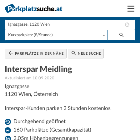
Suchen
Vermieten
Anmelden
PARKPLÄTZE IN DER NÄHE
NEUE SUCHE
Interspar Meidling
Aktualisiert am 10.09.2020
Ignazgasse
1120
Wien
,
Österreich
Interspar-Kunden parken 2 Stunden kostenlos.
Durchgehend geöffnet
160 Parkplätze (Gesamtkapazität)
2,05m Höhenbegrenzungen