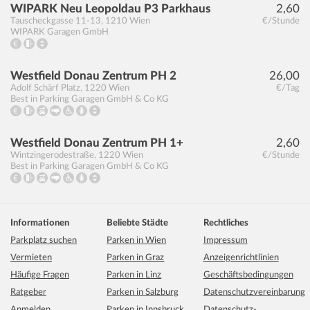
WIPARK Neu Leopoldau P3 Parkhaus
2,60
Tauscheckgasse 11-13
,
1210
Wien
€/Stunde
WIPARK Garagen GmbH
Westfield Donau Zentrum PH 2
26,00
Adolf Schärf Platz
,
1220
Wien
€/Tag
Best in Parking Garagen GmbH & Co KG
Westfield Donau Zentrum PH 1+
2,60
Wintzingerodestraße
,
1220
Wien
€/Stunde
Best in Parking Garagen GmbH & Co KG
Informationen
Beliebte Städte
Rechtliches
Parkplatz suchen
Parken in Wien
Impressum
Vermieten
Parken in Graz
Anzeigenrichtlinien
Häufige Fragen
Parken in Linz
Geschäftsbedingungen
Ratgeber
Parken in Salzburg
Datenschutzvereinbarung
Anmelden
Parken in Innsbruck
Datenschutz-