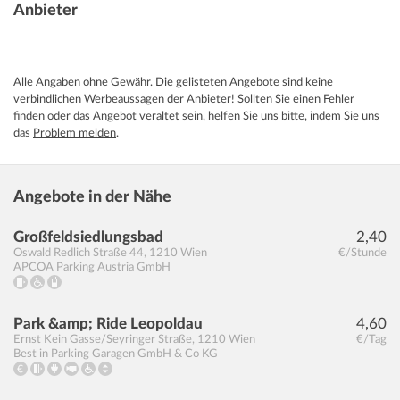
Anbieter
Alle Angaben ohne Gewähr. Die gelisteten Angebote sind keine
verbindlichen Werbeaussagen der Anbieter! Sollten Sie einen Fehler
finden oder das Angebot veraltet sein, helfen Sie uns bitte, indem Sie uns
das
Problem melden
.
Angebote in der Nähe
Großfeldsiedlungsbad
2,40
Oswald Redlich Straße 44
,
1210
Wien
€/Stunde
APCOA Parking Austria GmbH
Park &amp; Ride Leopoldau
4,60
Ernst Kein Gasse/Seyringer Straße
,
1210
Wien
€/Tag
Best in Parking Garagen GmbH & Co KG