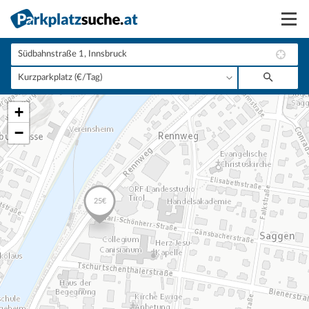
Suchen
Vermieten
+
Anmelden
−