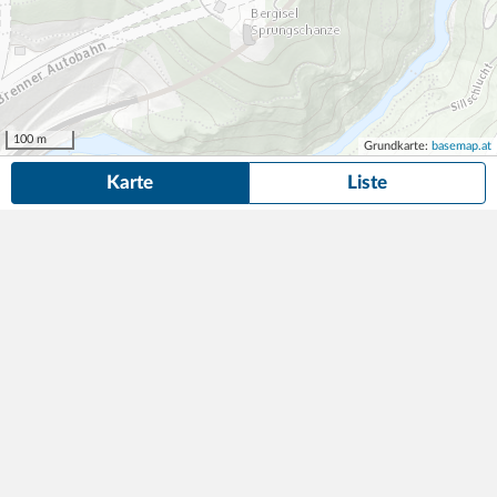
100 m
Grundkarte:
basemap.at
Karte
Liste
14 Parkplätze und Garagen
in der Nähe von Südbahnstraße 1, Innsbruck
gefunden.
Suche anpassen
Garage P3 Innsbruck
25,00
75 Parkplätze
1min (10m)
€/Tag
Südbahnstraße 1
,
6020
Innsbruck
Best in Parking Garagen GmbH & Co KG
Kaufhaus Tyrol
ab 10,80
260 Parkplätze
8min (520m)
€/Tag
Wilhelm-Greil-Straße 10
,
6020
Innsbruck
Kaufhaus Tyrol