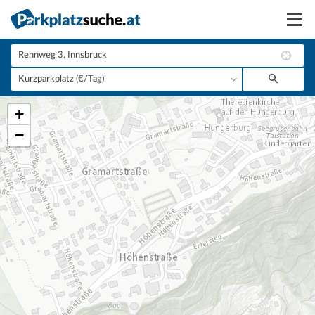
Suchen
Vermieten
+
Anmelden
−