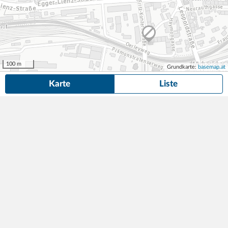
100 m
Grundkarte:
basemap.at
Karte
Liste
11 Parkplätze und Garagen
in der Nähe von Rennweg 3, Innsbruck
gefunden.
Suche anpassen
Congress Garage Innsbruck
17,00
82 Parkplätze
1min (20m)
€/Tag
Rennweg 3
,
6020
Innsbruck
Best in Parking Garagen GmbH & Co KG
InnenSTADT Garage Innsbruck
17,00
591 Parkplätze
5min (320m)
€/Tag
Kaiserjägerstraße 1
,
6020
Innsbruck
Best in Parking Garagen GmbH & Co KG