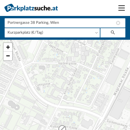
Suchen
Vermieten
+
Anmelden
−