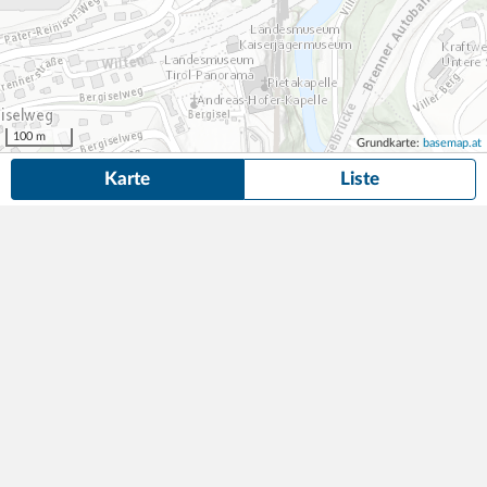
100 m
Grundkarte:
basemap.at
Karte
Liste
11 Parkplätze und Garagen
in der Nähe von Brunecker Straße 1,
Innsbruck gefunden.
Suche anpassen
Garage P1 Innsbruck
20,00
184 Parkplätze
1min (20m)
€/Tag
Bruneckerstraße 1
,
6020
Innsbruck
Best in Parking Garagen GmbH & Co KG
BTV Zentralgarage Stadtforum
24,00
300 Parkplätze
5min (320m)
€/Tag
Wilhelm-Greil-Straße 10
,
6020
Innsbruck
Bank für Tirol und Vorarlberg Aktiengesellschaft