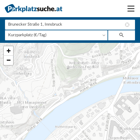
Suchen
Vermieten
+
Anmelden
−