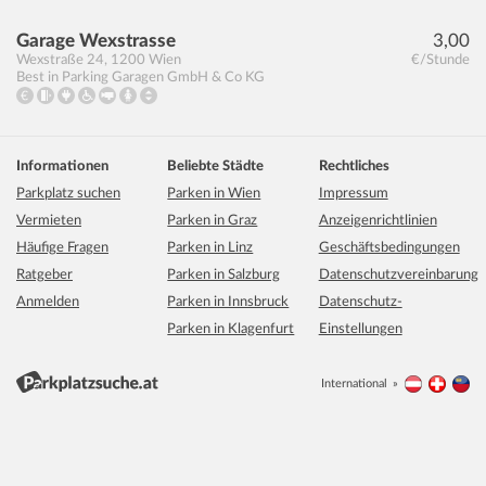
Garage Wexstrasse
3,00
Wexstraße 24
,
1200
Wien
€/Stunde
Best in Parking Garagen GmbH & Co KG
Informationen
Beliebte Städte
Rechtliches
Parkplatz suchen
Parken in Wien
Impressum
Vermieten
Parken in Graz
Anzeigenrichtlinien
Häufige Fragen
Parken in Linz
Geschäftsbedingungen
Ratgeber
Parken in Salzburg
Datenschutzvereinbarung
Anmelden
Parken in Innsbruck
Datenschutz-
Parken in Klagenfurt
Einstellungen
International
Österreich
Schwei
Li