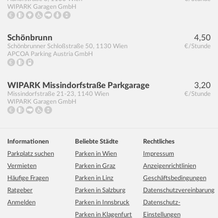
WIPARK Garagen GmbH
Schönbrunn
4,50
Schönbrunner Schloßstraße 50
,
1130
Wien
€/Stunde
APCOA Parking Austria GmbH
WIPARK Missindorfstraße Parkgarage
3,20
Missindorfstraße 21-23
,
1140
Wien
€/Stunde
WIPARK Garagen GmbH
Informationen
Beliebte Städte
Rechtliches
Parkplatz suchen
Parken in Wien
Impressum
Vermieten
Parken in Graz
Anzeigenrichtlinien
Häufige Fragen
Parken in Linz
Geschäftsbedingungen
Ratgeber
Parken in Salzburg
Datenschutzvereinbarung
Anmelden
Parken in Innsbruck
Datenschutz-
Parken in Klagenfurt
Einstellungen