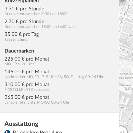
Kurzzeitparken
3,70
€ pro Stunde
Kurzparken zwischen 6:00 und 18:00
2,70
€ pro Stunde
Kurzparken zwischen 18:00 und 6:00 Uhr
35,00
€ pro Tag
Tagesmaximum
Dauerparken
225,00
€ pro Monat
MO-FR 6-20 Uhr
146,00
€ pro Monat
Nachtparker MO-FR 17-9 Uhr, SA, SO, Feiertag 00-24 Uhr
310,00
€ pro Monat
FIXSTELLPLATZ reserviert
265,00
€ pro Monat
variabler Stellplatz, MO-SO 00-24 Uhr
Ausstattung
Bargeldlose Bezahlung