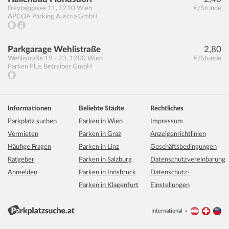
Freytaggasse 11
,
1210
Wien
€/Stunde
APCOA Parking Austria GmbH
Parkgarage Wehlistraße
2,80
Wehlistraße 19 - 23
,
1200
Wien
€/Stunde
Parken Plus Betreiber GmbH
Informationen
Beliebte Städte
Rechtliches
Parkplatz suchen
Parken in Wien
Impressum
Vermieten
Parken in Graz
Anzeigenrichtlinien
Häufige Fragen
Parken in Linz
Geschäftsbedingungen
Ratgeber
Parken in Salzburg
Datenschutzvereinbarung
Anmelden
Parken in Innsbruck
Datenschutz-
Parken in Klagenfurt
Einstellungen
International
Österreich
Schwei
Li