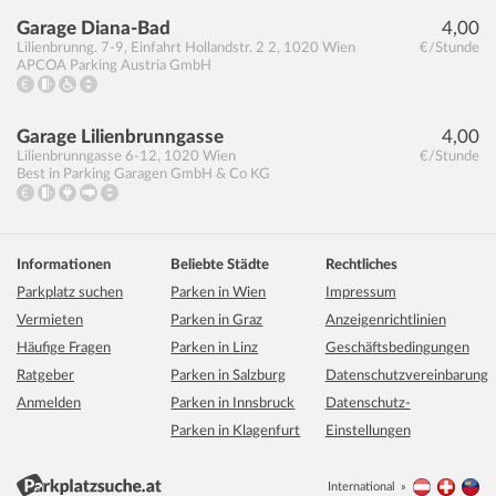
Garage Diana-Bad
4,00
Lilienbrunng. 7-9, Einfahrt Hollandstr. 2 2
,
1020
Wien
€/Stunde
APCOA Parking Austria GmbH
Garage Lilienbrunngasse
4,00
Lilienbrunngasse 6-12
,
1020
Wien
€/Stunde
Best in Parking Garagen GmbH & Co KG
Informationen
Beliebte Städte
Rechtliches
Parkplatz suchen
Parken in Wien
Impressum
Vermieten
Parken in Graz
Anzeigenrichtlinien
Häufige Fragen
Parken in Linz
Geschäftsbedingungen
Ratgeber
Parken in Salzburg
Datenschutzvereinbarung
Anmelden
Parken in Innsbruck
Datenschutz-
Parken in Klagenfurt
Einstellungen
International
Österreich
Schwei
Li