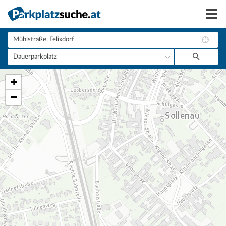
Suchen
Vermieten
+
Anmelden
−