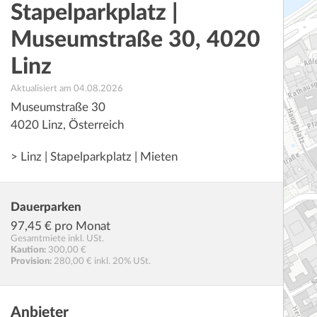
Stapelparkplatz |
Museumstraße 30, 4020
Linz
Aktualisiert am 04.08.2026
Museumstraße 30
4020
Linz
,
Österreich
> Linz | Stapelparkplatz | Mieten
Dauerparken
97,45
€ pro Monat
Gesamtmiete inkl. USt.
Kaution:
300,00 €
Provision:
280,00 € inkl. 20% USt.
Anbieter