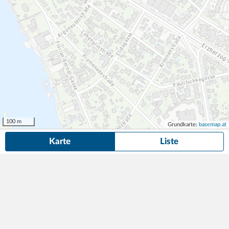
100 m
Grundkarte:
basemap.at
Karte
Liste
24 Dauerparkplätze
in der Nähe von Attemsgasse 50/1, Wien gefunden.
Suche anpassen
Die gesuchte Anzeige ist nicht mehr verfügbar! Hier findest du
ähnliche Angebote aus der Nähe.