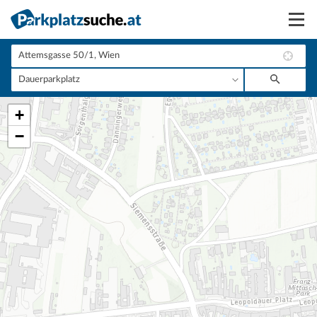
Suchen
Vermieten
+
Anmelden
−