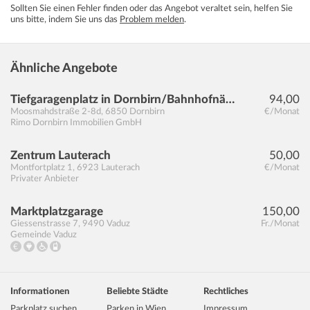
Sollten Sie einen Fehler finden oder das Angebot veraltet sein, helfen Sie
uns bitte, indem Sie uns das
Problem melden
.
Ähnliche Angebote
Tiefgaragenplatz in Dornbirn/Bahnhofnähe ab 1. Juni zu mieten
94,00
Moosmahdstraße 2-8d
,
6850
Dornbirn
€/Monat
Rimo Dornbirn Immobilien GmbH
Zentrum Lauterach
50,00
Montfortplatz 1
,
6923
Lauterach
€/Monat
Privater Anbieter
Marktplatzgarage
150,00
Giessenstrasse 7
,
9490
Vaduz
Fr./Monat
Gemeinde Vaduz
Informationen
Beliebte Städte
Rechtliches
Parkplatz suchen
Parken in Wien
Impressum