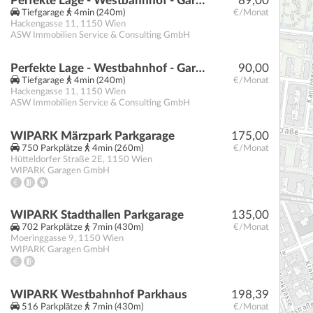
Perfekte Lage - Westbahnhof - Garagenplätze perfekt für Pendler
89,00
Tiefgarage
4min (240m)
€/Monat
Hackengasse 11
,
1150
Wien
ASW Immobilien Service & Consulting GmbH
Perfekte Lage - Westbahnhof - Garagenplätze perfekt für Pendler
90,00
Tiefgarage
4min (240m)
€/Monat
Hackengasse 11
,
1150
Wien
ASW Immobilien Service & Consulting GmbH
WIPARK Märzpark Parkgarage
175,00
750 Parkplätze
4min (260m)
€/Monat
Hütteldorfer Straße 2E
,
1150
Wien
WIPARK Garagen GmbH
WIPARK Stadthallen Parkgarage
135,00
702 Parkplätze
7min (430m)
€/Monat
Moeringgasse 9
,
1150
Wien
WIPARK Garagen GmbH
WIPARK Westbahnhof Parkhaus
198,39
516 Parkplätze
7min (430m)
€/Monat