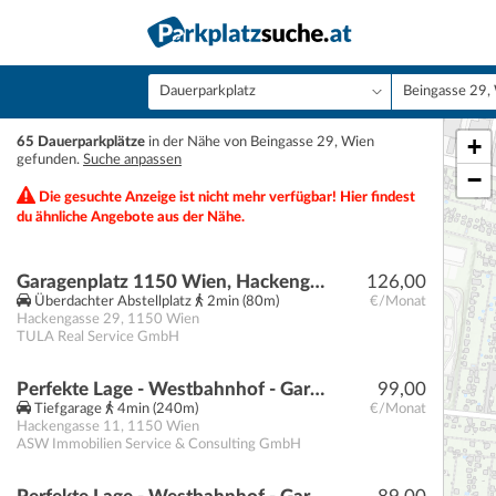
+
65 Dauerparkplätze
in der Nähe von Beingasse 29, Wien
gefunden.
Suche anpassen
−
Die gesuchte Anzeige ist nicht mehr verfügbar! Hier findest
du ähnliche Angebote aus der Nähe.
Garagenplatz 1150 Wien, Hackengasse 29 | Beingasse 30
126,00
Überdachter Abstellplatz
2min (80m)
€/Monat
Hackengasse 29
,
1150
Wien
TULA Real Service GmbH
Perfekte Lage - Westbahnhof - Garagenplätze perfekt für Pendler
99,00
Tiefgarage
4min (240m)
€/Monat
Hackengasse 11
,
1150
Wien
ASW Immobilien Service & Consulting GmbH